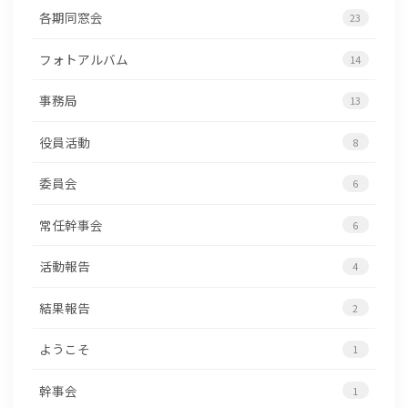
各期同窓会
23
フォトアルバム
14
事務局
13
役員活動
8
委員会
6
常任幹事会
6
活動報告
4
結果報告
2
ようこそ
1
幹事会
1