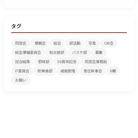
タグ
同窓会
懇親会
総会
部活動
写真
OB会
総会準備委員会
和太鼓部
バスケ部
募集
試合結果
野球部
50周年記念
同窓会事務局
IT委員会
吹奏楽部
城南歌壇
常任幹事会
6期
お願い