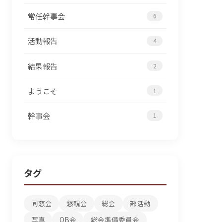
常任幹事会
6
活動報告
4
結果報告
2
ようこそ
1
幹事会
1
タグ
同窓会
懇親会
総会
部活動
写真
OB会
総会準備委員会