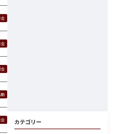
総会
総会
窓会
活動
総会
カテゴリー