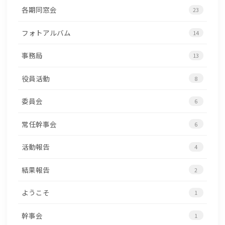
各期同窓会
23
フォトアルバム
14
事務局
13
役員活動
8
委員会
6
常任幹事会
6
活動報告
4
結果報告
2
ようこそ
1
幹事会
1