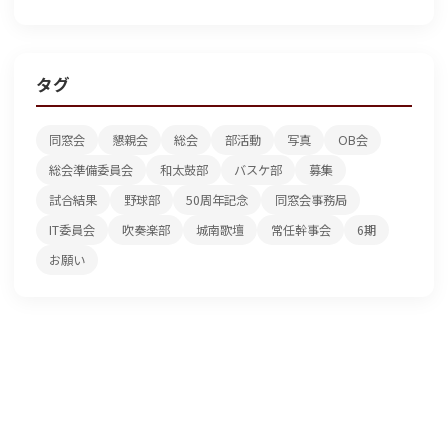
タグ
同窓会
懇親会
総会
部活動
写真
OB会
総会準備委員会
和太鼓部
バスケ部
募集
試合結果
野球部
50周年記念
同窓会事務局
IT委員会
吹奏楽部
城南歌壇
常任幹事会
6期
お願い