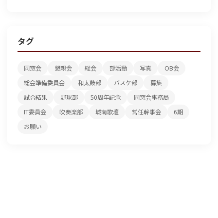
タグ
同窓会
懇親会
総会
部活動
写真
OB会
総会準備委員会
和太鼓部
バスケ部
募集
試合結果
野球部
50周年記念
同窓会事務局
IT委員会
吹奏楽部
城南歌壇
常任幹事会
6期
お願い