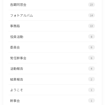
各期同窓会
23
フォトアルバム
14
事務局
13
役員活動
8
委員会
6
常任幹事会
6
活動報告
4
結果報告
2
ようこそ
1
幹事会
1