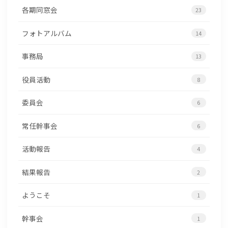
各期同窓会
23
フォトアルバム
14
事務局
13
役員活動
8
委員会
6
常任幹事会
6
活動報告
4
結果報告
2
ようこそ
1
幹事会
1