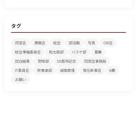
タグ
同窓会
懇親会
総会
部活動
写真
OB会
総会準備委員会
和太鼓部
バスケ部
募集
試合結果
野球部
50周年記念
同窓会事務局
IT委員会
吹奏楽部
城南歌壇
常任幹事会
6期
お願い